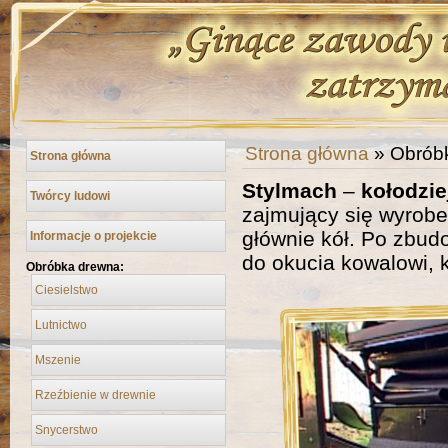
Strona główna
» Obrób
Strona główna
Stylmach
–
kołodzie
Twórcy ludowi
zajmujący się wyrobe
głównie kół. Po zbu
Informacje o projekcie
do okucia kowalowi, 
Obróbka drewna:
Ciesielstwo
Lutnictwo
Mszenie
Rzeźbienie w drewnie
Snycerstwo