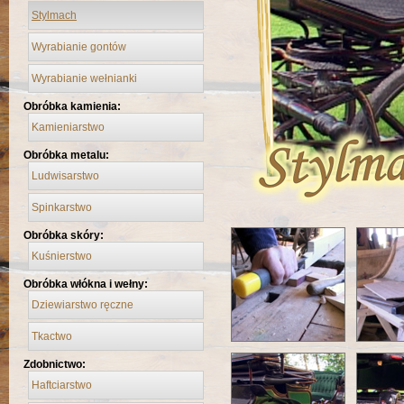
Stylmach
Wyrabianie gontów
Wyrabianie wełnianki
Obróbka kamienia:
Kamieniarstwo
Obróbka metalu:
Ludwisarstwo
Spinkarstwo
Obróbka skóry:
Kuśnierstwo
Obróbka włókna i wełny:
Dziewiarstwo ręczne
Tkactwo
Zdobnictwo:
Haftciarstwo