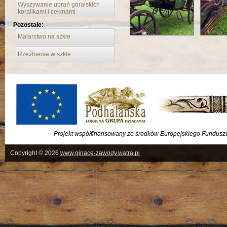
Wyszywanie ubrań góralskich
koralikami i cekinami
Pozostałe:
Malarstwo na szkle
Rzeźbienie w szkle
Projekt współfinansowany ze środków Europejskiego Fundus
Copyright © 2026
www.ginace-zawody.watra.pl