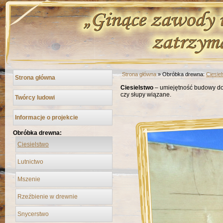
Strona główna
» Obróbka drewna:
Ciesie
Strona główna
Ciesielstwo
– umiejętność budowy do
czy słupy wiązane.
Twórcy ludowi
Informacje o projekcie
Obróbka drewna:
Ciesielstwo
Lutnictwo
Mszenie
Rzeźbienie w drewnie
Snycerstwo