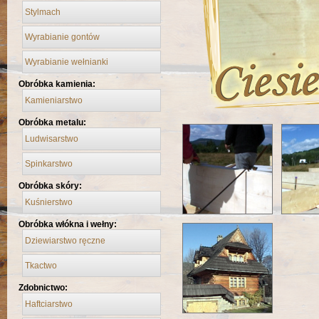
Stylmach
Wyrabianie gontów
Wyrabianie wełnianki
Obróbka kamienia:
Kamieniarstwo
Obróbka metalu:
Ludwisarstwo
Spinkarstwo
Obróbka skóry:
Kuśnierstwo
Obróbka włókna i wełny:
Dziewiarstwo ręczne
Tkactwo
Zdobnictwo:
Haftciarstwo