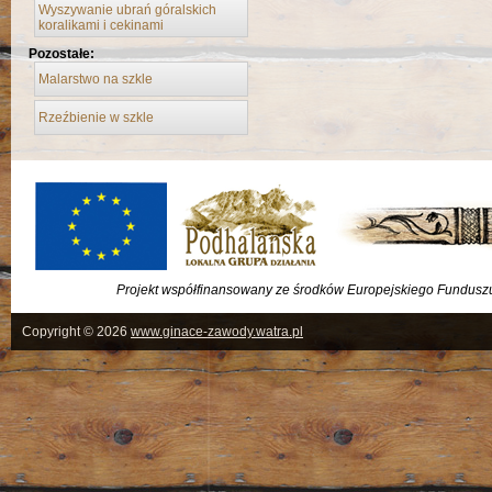
Wyszywanie ubrań góralskich
koralikami i cekinami
Pozostałe:
Malarstwo na szkle
Rzeźbienie w szkle
Projekt współfinansowany ze środków Europejskiego Fundus
Copyright © 2026
www.ginace-zawody.watra.pl